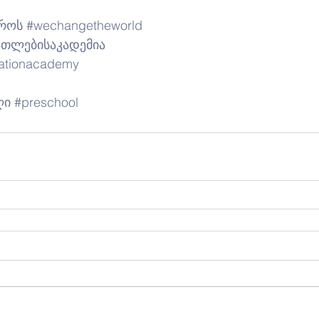
აროს
#wechangetheworld
ათლებისაკადემია
ationacademy
ღი
#preschool