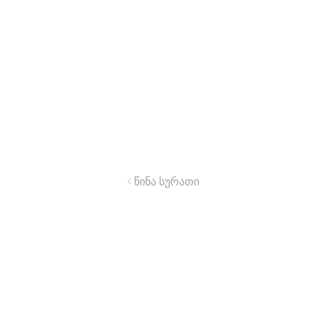
< წინა სურათი