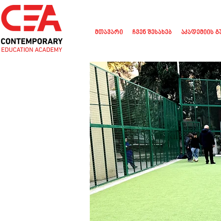
მთავარი
ჩვენ შესახებ
აკადემიის გ