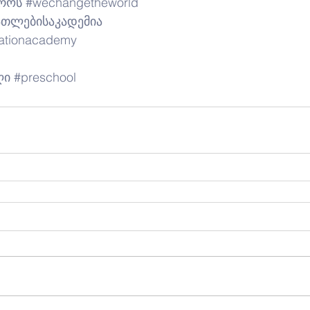
აროს
#wechangetheworld
ათლებისაკადემია
ationacademy
ღი
#preschool