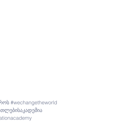
აროს
#wechangetheworld
ათლებისაკადემია
ationacademy