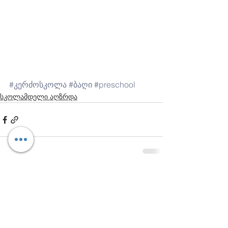
______________
#ჩვენვცვლითსამყაროს
#wechangeth
eworld
#თანამედროვეგანათლებისაკადემია
#contemporaryeducationacademy
#CEA
#კერძოსკოლა
#ბაღი
#preschool
სკოლამდელი აღზრდა
Comments
Write a comment...