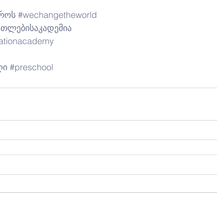
აროს
#wechangetheworld
ათლებისაკადემია
ationacademy
ღი
#preschool