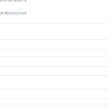
ღი
#preschool