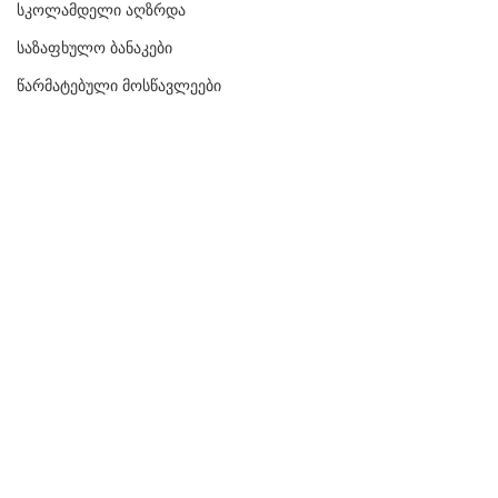
სკოლამდელი აღზრდა
საზაფხულო ბანაკები
წარმატებული მოსწავლეები
თანამედროვე განათლების 
აკადემია - Contemporary Education 
Academy CEA
-ის მეხუთე კლასის 
მოსწავლეებმა ბუნების მეტყველების 
მასწავლებელთან 
თანამშრომლობით შექმნეს 
ეკოსისტემის მოდელები. 
  ეკოსისტემის მოდელების შექმნის 
მთავარ  მიზანს სხვადასხვა 