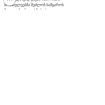
მოსწავლეებმა შეძლონ სამყაროს 
შეცვლა ჩვენი დახმარებით
.
#ჩვენვცვლითსამყაროს
#WeChangeTheWorld
სკოლა
Comments
Write a comment...